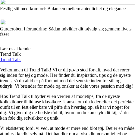
Festlig stil med komfort: Balancen mellem autenticitet og elegance
Garderoben i forandring: Sådan udvikler dit tøjvalg sig gennem livets
faser
Lær os at kende
Trend Talk
Trend Talk
Velkommen til Trend Talk! Vi er dit go-to sted for alt, hvad der rører
sig inden for tøj og mode. Her finder du inspiration, tips og de nyeste
trends, så du altid er på forkant med det seneste inden for stil og
udtryk. Vi brænder for mode og ønsker at dele vores passion med dig!
Hos Trend Talk tilbyder vi en verden af modetips, fra de nyeste
kollektioner til tidløse klassikere. Uanset om du leder efter det perfekte
outfit til en fest eller bare vil pifte din hverdag op, så har vi noget for
dig. Vi giver dig de bedste råd til, hvordan du kan style dit tøj, så du
kan føle dig selvsikker og unik.
Vi eksisterer, fordi vi ved, at mode er mere end blot tøj. Det er en måde
at udtrykke dig selv på. Det handler om at vise din personlighed og