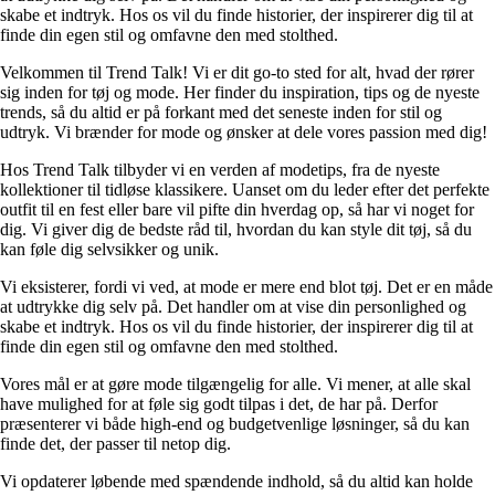
skabe et indtryk. Hos os vil du finde historier, der inspirerer dig til at
finde din egen stil og omfavne den med stolthed.
Velkommen til Trend Talk! Vi er dit go-to sted for alt, hvad der rører
sig inden for tøj og mode. Her finder du inspiration, tips og de nyeste
trends, så du altid er på forkant med det seneste inden for stil og
udtryk. Vi brænder for mode og ønsker at dele vores passion med dig!
Hos Trend Talk tilbyder vi en verden af modetips, fra de nyeste
kollektioner til tidløse klassikere. Uanset om du leder efter det perfekte
outfit til en fest eller bare vil pifte din hverdag op, så har vi noget for
dig. Vi giver dig de bedste råd til, hvordan du kan style dit tøj, så du
kan føle dig selvsikker og unik.
Vi eksisterer, fordi vi ved, at mode er mere end blot tøj. Det er en måde
at udtrykke dig selv på. Det handler om at vise din personlighed og
skabe et indtryk. Hos os vil du finde historier, der inspirerer dig til at
finde din egen stil og omfavne den med stolthed.
Vores mål er at gøre mode tilgængelig for alle. Vi mener, at alle skal
have mulighed for at føle sig godt tilpas i det, de har på. Derfor
præsenterer vi både high-end og budgetvenlige løsninger, så du kan
finde det, der passer til netop dig.
Vi opdaterer løbende med spændende indhold, så du altid kan holde