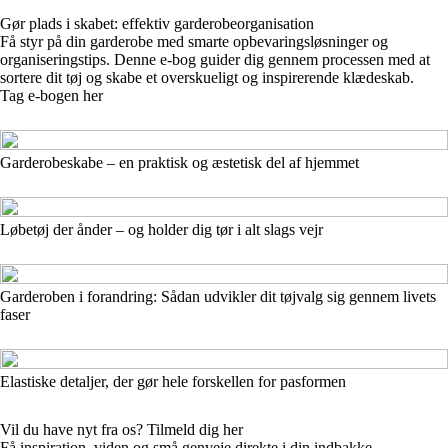
Gør plads i skabet: effektiv garderobeorganisation
Få styr på din garderobe med smarte opbevaringsløsninger og
organiseringstips. Denne e-bog guider dig gennem processen med at
sortere dit tøj og skabe et overskueligt og inspirerende klædeskab.
Tag e-bogen her
Garderobeskabe – en praktisk og æstetisk del af hjemmet
Løbetøj der ånder – og holder dig tør i alt slags vejr
Garderoben i forandring: Sådan udvikler dit tøjvalg sig gennem livets
faser
Elastiske detaljer, der gør hele forskellen for pasformen
Vil du have nyt fra os? Tilmeld dig her
Få inspiration, viden og små genveje direkte i din indbakke.