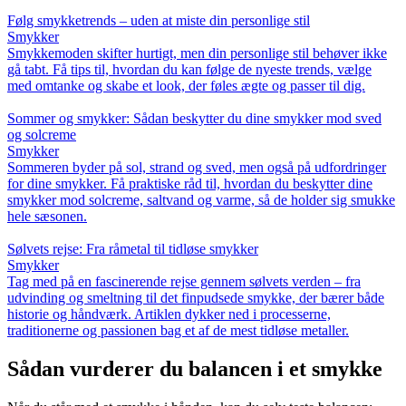
Følg smykketrends – uden at miste din personlige stil
Smykker
Smykkemoden skifter hurtigt, men din personlige stil behøver ikke
gå tabt. Få tips til, hvordan du kan følge de nyeste trends, vælge
med omtanke og skabe et look, der føles ægte og passer til dig.
Sommer og smykker: Sådan beskytter du dine smykker mod sved
og solcreme
Smykker
Sommeren byder på sol, strand og sved, men også på udfordringer
for dine smykker. Få praktiske råd til, hvordan du beskytter dine
smykker mod solcreme, saltvand og varme, så de holder sig smukke
hele sæsonen.
Sølvets rejse: Fra råmetal til tidløse smykker
Smykker
Tag med på en fascinerende rejse gennem sølvets verden – fra
udvinding og smeltning til det finpudsede smykke, der bærer både
historie og håndværk. Artiklen dykker ned i processerne,
traditionerne og passionen bag et af de mest tidløse metaller.
Sådan vurderer du balancen i et smykke