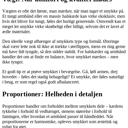
Vægten er ofte det første, man mærker, når man tager et smykke på.
Et tungt armbånd eller en massiv halskæde kan virke eksklusiv, men
hvis det bliver for tungt, føles det hurtigt generende. Omvendt kan et
meget let smykke virke skrøbeligt eller billigt, selvom det er lavet af
ædle materialer.
Den ideelle vægt afhænger af smykkets type og formål. Øreringe
skal være lette nok til ikke at trække i øreflippen, mens en ring gerne
må have lidt tyngde, så den sidder stabilt. For halskæder og armbånd
handler det om at finde en balance, hvor smykket mærkes – men
ikke tynger.
Et godt tip er at prøve smykket i bevægelse. Gå, løft armen, drej
hovedet – føles det stadig behageligt? Et smykke, der føles naturligt
i brug, er som regel også godt afbalanceret.
Proportioner: Helheden i detaljen
Proportioner handler om forholdet mellem smykkets dele – kædens
tykkelse i forhold til vedhænget, stenens størrelse i forhold til
fatningen, eller hvordan et armbånd passer til håndleddet. Når
proportionerne er harmoniske, opleves smykket som æstetisk og
roligt for øjet.