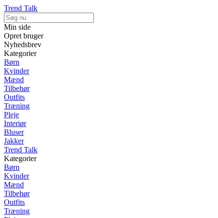
Trend Talk
Min side
Opret bruger
Nyhedsbrev
Kategorier
Børn
Kvinder
Mænd
Tilbehør
Outfits
Træning
Pleje
Interiør
Bluser
Jakker
Trend Talk
Kategorier
Børn
Kvinder
Mænd
Tilbehør
Outfits
Træning