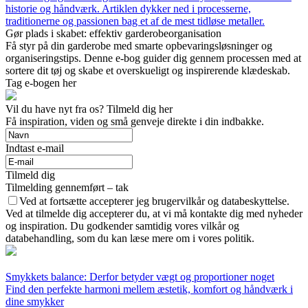
historie og håndværk. Artiklen dykker ned i processerne,
traditionerne og passionen bag et af de mest tidløse metaller.
Gør plads i skabet: effektiv garderobeorganisation
Få styr på din garderobe med smarte opbevaringsløsninger og
organiseringstips. Denne e-bog guider dig gennem processen med at
sortere dit tøj og skabe et overskueligt og inspirerende klædeskab.
Tag e-bogen her
Vil du have nyt fra os? Tilmeld dig her
Få inspiration, viden og små genveje direkte i din indbakke.
Indtast e-mail
Tilmeld dig
Tilmelding gennemført – tak
Ved at fortsætte accepterer jeg brugervilkår og databeskyttelse.
Ved at tilmelde dig accepterer du, at vi må kontakte dig med nyheder
og inspiration. Du godkender samtidig vores vilkår og
databehandling, som du kan læse mere om i vores politik.
Smykkets balance: Derfor betyder vægt og proportioner noget
Find den perfekte harmoni mellem æstetik, komfort og håndværk i
dine smykker