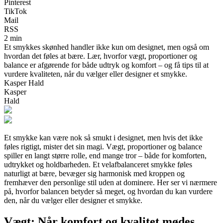
Pinterest
TikTok
Mail
RSS
2 min
Et smykkes skønhed handler ikke kun om designet, men også om
hvordan det føles at bære. Lær, hvorfor vægt, proportioner og
balance er afgørende for både udtryk og komfort – og få tips til at
vurdere kvaliteten, når du vælger eller designer et smykke.
Kasper Hald
Kasper
Hald
Et smykke kan være nok så smukt i designet, men hvis det ikke
føles rigtigt, mister det sin magi. Vægt, proportioner og balance
spiller en langt større rolle, end mange tror – både for komforten,
udtrykket og holdbarheden. Et velafbalanceret smykke føles
naturligt at bære, bevæger sig harmonisk med kroppen og
fremhæver den personlige stil uden at dominere. Her ser vi nærmere
på, hvorfor balancen betyder så meget, og hvordan du kan vurdere
den, når du vælger eller designer et smykke.
Vægt: Når komfort og kvalitet mødes