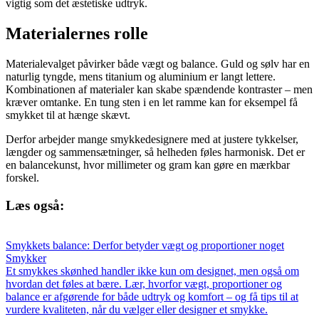
vigtig som det æstetiske udtryk.
Materialernes rolle
Materialevalget påvirker både vægt og balance. Guld og sølv har en
naturlig tyngde, mens titanium og aluminium er langt lettere.
Kombinationen af materialer kan skabe spændende kontraster – men
kræver omtanke. En tung sten i en let ramme kan for eksempel få
smykket til at hænge skævt.
Derfor arbejder mange smykkedesignere med at justere tykkelser,
længder og sammensætninger, så helheden føles harmonisk. Det er
en balancekunst, hvor millimeter og gram kan gøre en mærkbar
forskel.
Læs også:
Smykkets balance: Derfor betyder vægt og proportioner noget
Smykker
Et smykkes skønhed handler ikke kun om designet, men også om
hvordan det føles at bære. Lær, hvorfor vægt, proportioner og
balance er afgørende for både udtryk og komfort – og få tips til at
vurdere kvaliteten, når du vælger eller designer et smykke.