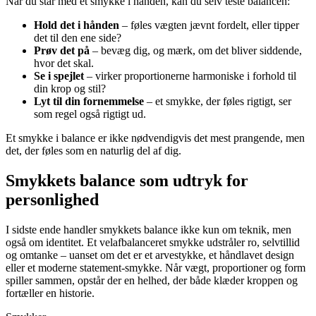
Når du står med et smykke i hånden, kan du selv teste balancen:
Hold det i hånden
– føles vægten jævnt fordelt, eller tipper
det til den ene side?
Prøv det på
– bevæg dig, og mærk, om det bliver siddende,
hvor det skal.
Se i spejlet
– virker proportionerne harmoniske i forhold til
din krop og stil?
Lyt til din fornemmelse
– et smykke, der føles rigtigt, ser
som regel også rigtigt ud.
Et smykke i balance er ikke nødvendigvis det mest prangende, men
det, der føles som en naturlig del af dig.
Smykkets balance som udtryk for
personlighed
I sidste ende handler smykkets balance ikke kun om teknik, men
også om identitet. Et velafbalanceret smykke udstråler ro, selvtillid
og omtanke – uanset om det er et arvestykke, et håndlavet design
eller et moderne statement-smykke. Når vægt, proportioner og form
spiller sammen, opstår der en helhed, der både klæder kroppen og
fortæller en historie.