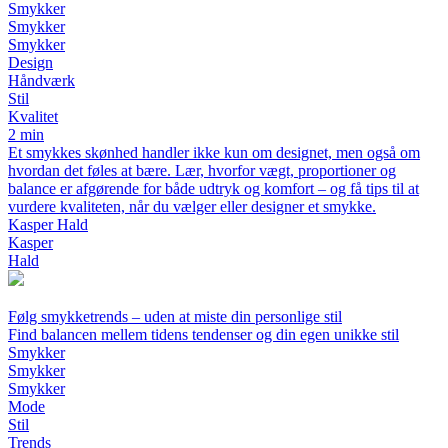
Smykker
Smykker
Smykker
Design
Håndværk
Stil
Kvalitet
2 min
Et smykkes skønhed handler ikke kun om designet, men også om
hvordan det føles at bære. Lær, hvorfor vægt, proportioner og
balance er afgørende for både udtryk og komfort – og få tips til at
vurdere kvaliteten, når du vælger eller designer et smykke.
Kasper Hald
Kasper
Hald
Følg smykketrends – uden at miste din personlige stil
Find balancen mellem tidens tendenser og din egen unikke stil
Smykker
Smykker
Smykker
Mode
Stil
Trends