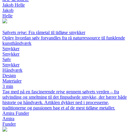
Jakob Helle
Jakob
Helle
Sølvets rejse: Fra råmetal til tidløse smykker
Oplev hvordan sølv forvandles fra rå naturressource til funklende
kunsthåndværk
Smykker
Smykker
Sølv
Smykker
Håndværk
Design
Materialer
3 min
Tag med på en fascinerende rejse gennem sølvets verden – fra
udvinding og smeltning til det finpudsede smykke, der bærer både
historie og håndværk. Artiklen dykker ned i processerne,
traditionerne og passionen bag et af de mest tidløse metaller.
Amira Funder
Amira
Funder