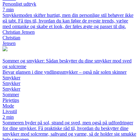
Personligt udtryk
7 min
Smykkemoden skifter hurtigt, men din personlige stil behøver ikke
gå tabt. Få tips til, hvordan du kan følge de nyeste trends, vælge
med omtanke og skabe et look, der føles ægte og passer til dig.
Christian Jensen
Christian
Jensen
Sommer og smykker: Sådan beskytter du dine smykker mod sved
og solcreme
Bevar glansen i dine yndlingssmykker – også når solen skinner
Smykker
Smykker
Smykker
Sommer
Plejetips
Mode
Livsstil
2 min
Sommeren byder på sol, strand og sved, men også på udfordringer
for dine smykker. Få praktiske råd til, hvordan du beskytter dine
smykker mod solcreme, saltvand og varme, så de holder sig smukke
hele sæsonen.