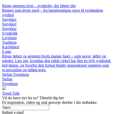
Ringe gennem livet – symboler, der følger dig
Ringen som livets spejl – fra barndommens gave til evighedens
symbol
Smykker
Smykker
Smykker
Symbolik
Livsfaser
Tradition
Kærlighed
6 min
Ringe følger os gennem livets mange faser – som gaver, løfter og
minder. Læs om, hvordan den enkle cirkel har fået en dyb symbolsk
betydning, og hvorfor den fortsat binder generationer sammen som
et personligt og tidløst tegn.
Stefan Svendson
Stefan
Svendson
Trend Talk
Vil du have nyt fra os? Tilmeld dig her
Få inspiration, viden og små genveje direkte i din indbakke.
Indtast e-mail