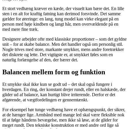
Et stort vedhæng kræver en kæde, der visuelt kan bære det. En lille
sten i en alt for kraftig fatning kan derimod forsvinde. Det samme
gælder for øreringe: en lang, tung model kan virke elegant på en
person med høje kindben og langt hår, men overvældende på en
med mere fine træk.
Designere arbejder ofte med klassiske proportioner – som det gyldne
snit – for at skabe balance. Men det handler også om personlig stil.
Nogle trives med store, markante smykker, mens andre foretrækker
det diskrete og lette. Det vigtigste er, at smykket føles som en
naturlig forlængelse af den, der bærer det.
Balancen mellem form og funktion
Et smykke skal ikke kun se godt ud – det skal også fungere i
hverdagen. En ring, der konstant drejer rundt, eller en halskæde, der
glider ud af balance, kan hurtigt blive irriterende. Derfor er det
afgørende, at vægtfordelingen er gennemtænkt.
For eksempel bør tunge vedhæng have et ophængspunkt, der sikrer,
at de hænger lige. Armbånd med mange led skal være fleksible nok
til at følge håndens bevægelse, men ikke så løse, at de glider for
meget rundt. Den tekniske konstruktion er med andre ord lige så