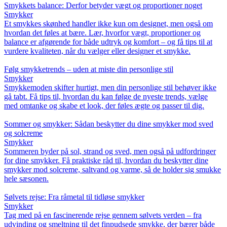
Smykkets balance: Derfor betyder vægt og proportioner noget
Smykker
Et smykkes skønhed handler ikke kun om designet, men også om
hvordan det føles at bære. Lær, hvorfor vægt, proportioner og
balance er afgørende for både udtryk og komfort – og få tips til at
vurdere kvaliteten, når du vælger eller designer et smykke.
Følg smykketrends – uden at miste din personlige stil
Smykker
Smykkemoden skifter hurtigt, men din personlige stil behøver ikke
gå tabt. Få tips til, hvordan du kan følge de nyeste trends, vælge
med omtanke og skabe et look, der føles ægte og passer til dig.
Sommer og smykker: Sådan beskytter du dine smykker mod sved
og solcreme
Smykker
Sommeren byder på sol, strand og sved, men også på udfordringer
for dine smykker. Få praktiske råd til, hvordan du beskytter dine
smykker mod solcreme, saltvand og varme, så de holder sig smukke
hele sæsonen.
Sølvets rejse: Fra råmetal til tidløse smykker
Smykker
Tag med på en fascinerende rejse gennem sølvets verden – fra
udvinding og smeltning til det finpudsede smykke, der bærer både