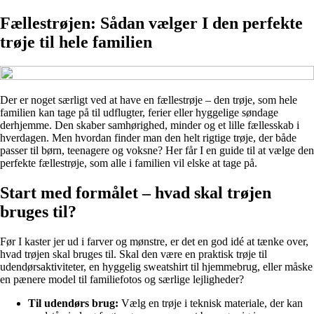
Fællestrøjen: Sådan vælger I den perfekte
trøje til hele familien
Der er noget særligt ved at have en fællestrøje – den trøje, som hele
familien kan tage på til udflugter, ferier eller hyggelige søndage
derhjemme. Den skaber samhørighed, minder og et lille fællesskab i
hverdagen. Men hvordan finder man den helt rigtige trøje, der både
passer til børn, teenagere og voksne? Her får I en guide til at vælge den
perfekte fællestrøje, som alle i familien vil elske at tage på.
Start med formålet – hvad skal trøjen
bruges til?
Før I kaster jer ud i farver og mønstre, er det en god idé at tænke over,
hvad trøjen skal bruges til. Skal den være en praktisk trøje til
udendørsaktiviteter, en hyggelig sweatshirt til hjemmebrug, eller måske
en pænere model til familiefotos og særlige lejligheder?
Til udendørs brug:
Vælg en trøje i teknisk materiale, der kan