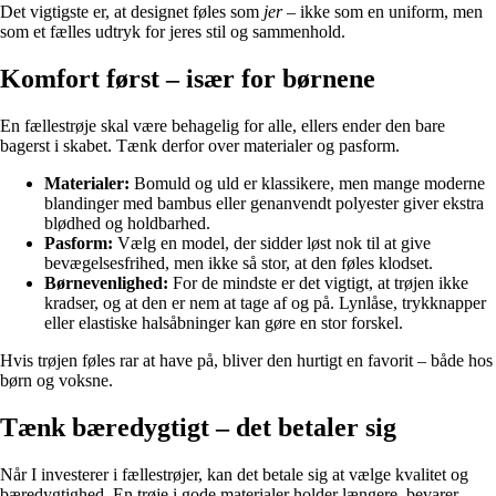
Det vigtigste er, at designet føles som
jer
– ikke som en uniform, men
som et fælles udtryk for jeres stil og sammenhold.
Komfort først – især for børnene
En fællestrøje skal være behagelig for alle, ellers ender den bare
bagerst i skabet. Tænk derfor over materialer og pasform.
Materialer:
Bomuld og uld er klassikere, men mange moderne
blandinger med bambus eller genanvendt polyester giver ekstra
blødhed og holdbarhed.
Pasform:
Vælg en model, der sidder løst nok til at give
bevægelsesfrihed, men ikke så stor, at den føles klodset.
Børnevenlighed:
For de mindste er det vigtigt, at trøjen ikke
kradser, og at den er nem at tage af og på. Lynlåse, trykknapper
eller elastiske halsåbninger kan gøre en stor forskel.
Hvis trøjen føles rar at have på, bliver den hurtigt en favorit – både hos
børn og voksne.
Tænk bæredygtigt – det betaler sig
Når I investerer i fællestrøjer, kan det betale sig at vælge kvalitet og
bæredygtighed. En trøje i gode materialer holder længere, bevarer