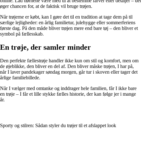
online. Lad børnene være med til at bestemme farver eller detaljer – det
øger chancen for, at de faktisk vil bruge trøjen.
Når trøjerne er købt, kan I gøre det til en tradition at tage dem på til
særlige lejligheder: en årlig familietur, julehygge eller sommerferiens
første dag. På den måde bliver trøjen mere end bare tøj – den bliver et
symbol på fællesskab.
En trøje, der samler minder
Den perfekte fællestrøje handler ikke kun om stil og komfort, men om
de øjeblikke, den bliver en del af. Den bliver måske trøjen, I har på,
når I laver pandekager søndag morgen, går tur i skoven eller tager det
årlige familiebillede.
Når I vælger med omtanke og inddrager hele familien, får I ikke bare
en trøje – I får et lille stykke fælles historie, der kan følge jer i mange
år.
Sporty og stilren: Sådan styler du trøjer til et afslappet look