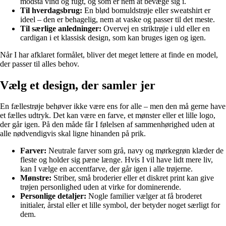
modstå vind og fugt, og som er nem at bevæge sig i.
Til hverdagsbrug:
En blød bomuldstrøje eller sweatshirt er
ideel – den er behagelig, nem at vaske og passer til det meste.
Til særlige anledninger:
Overvej en striktrøje i uld eller en
cardigan i et klassisk design, som kan bruges igen og igen.
Når I har afklaret formålet, bliver det meget lettere at finde en model,
der passer til alles behov.
Vælg et design, der samler jer
En fællestrøje behøver ikke være ens for alle – men den må gerne have
et fælles udtryk. Det kan være en farve, et mønster eller et lille logo,
der går igen. På den måde får I følelsen af sammenhørighed uden at
alle nødvendigvis skal ligne hinanden på prik.
Farver:
Neutrale farver som grå, navy og mørkegrøn klæder de
fleste og holder sig pæne længe. Hvis I vil have lidt mere liv,
kan I vælge en accentfarve, der går igen i alle trøjerne.
Mønstre:
Striber, små broderier eller et diskret print kan give
trøjen personlighed uden at virke for dominerende.
Personlige detaljer:
Nogle familier vælger at få broderet
initialer, årstal eller et lille symbol, der betyder noget særligt for
dem.