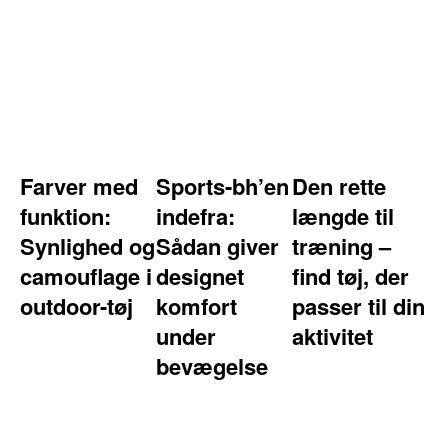
Farver med
Sports-bh’en
Den rette
funktion:
indefra:
længde til
Synlighed og
Sådan giver
træning –
camouflage i
designet
find tøj, der
outdoor-tøj
komfort
passer til din
under
aktivitet
bevægelse