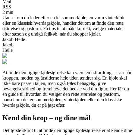
Mail
RSS
2 min
Uanset om du leder efter en let sommerkjole, en varm vinterkjole
eller en klassisk hverdagskjole, handler det om at finde den rette
størrelse og pasform. Få tips til at måle korrekt, vælge materialer
efter sæson og undgå fejlkøb, når du shopper kjoler.
Jakob Helle
Jakob
Helle
At finde den rigtige kjolestørrelse kan være en udfordring – især når
kroppen, moden og årstiderne hele tiden ændrer sig. En kjole skal
ikke bare passe i taljen, men også føles behagelig, give
bevægelsesfrihed og fremhæve det bedste ved din figur. Her får du
en guide til, hvordan du vælger den rette størrelse og pasform,
uanset om det er sommerkjolen, vinterkjolen eller den klassiske
hverdagskjole, du er på jagt efter.
Kend din krop – og dine mål
Det første skridt til at finde den rigtige kjolestørrelse er at kende dine