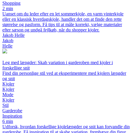
Shopping
2 min
Uanset om du leder efter en let sommerkjole, en varm vinterkjole
eller en klassisk hverdagskjole, handler det om at finde den rette
størrelse og pasform. Få tips til at måle korrekt, vælge materialer
efter sæson og undgå fejlkøb, når du shopper kjoler.
Jakob Helle
Jakob
Helle
Leg med længder: Skab variation i garderoben med kjoler i
forskellige snit
Find din personlige stil ved at eksperimentere med kjolers længder
og snit
Kjoler
Kjoler
Mode
Kjoler
Stil
Garderobe
Inspiration
6 min
Udforsk, hvordan forskellige kjolelængder og snit kan forvandle din
garderobe. Få inspiration til at skabe variation, fremhæve din figur