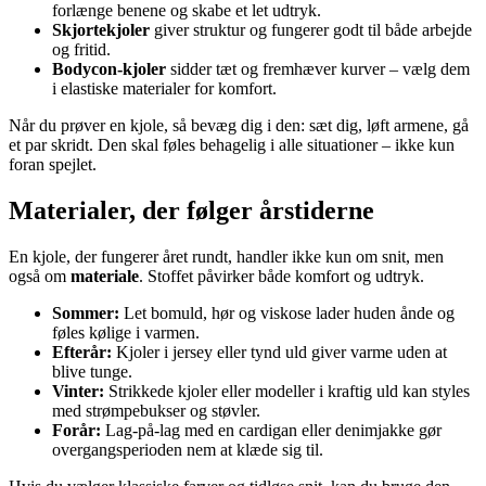
forlænge benene og skabe et let udtryk.
Skjortekjoler
giver struktur og fungerer godt til både arbejde
og fritid.
Bodycon-kjoler
sidder tæt og fremhæver kurver – vælg dem
i elastiske materialer for komfort.
Når du prøver en kjole, så bevæg dig i den: sæt dig, løft armene, gå
et par skridt. Den skal føles behagelig i alle situationer – ikke kun
foran spejlet.
Materialer, der følger årstiderne
En kjole, der fungerer året rundt, handler ikke kun om snit, men
også om
materiale
. Stoffet påvirker både komfort og udtryk.
Sommer:
Let bomuld, hør og viskose lader huden ånde og
føles kølige i varmen.
Efterår:
Kjoler i jersey eller tynd uld giver varme uden at
blive tunge.
Vinter:
Strikkede kjoler eller modeller i kraftig uld kan styles
med strømpebukser og støvler.
Forår:
Lag-på-lag med en cardigan eller denimjakke gør
overgangsperioden nem at klæde sig til.