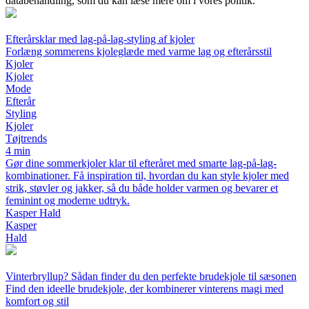
databehandling, som du kan læse mere om i vores politik.
Efterårsklar med lag-på-lag-styling af kjoler
Forlæng sommerens kjoleglæde med varme lag og efterårsstil
Kjoler
Kjoler
Mode
Efterår
Styling
Kjoler
Tøjtrends
4 min
Gør dine sommerkjoler klar til efteråret med smarte lag-på-lag-
kombinationer. Få inspiration til, hvordan du kan style kjoler med
strik, støvler og jakker, så du både holder varmen og bevarer et
feminint og moderne udtryk.
Kasper Hald
Kasper
Hald
Vinterbryllup? Sådan finder du den perfekte brudekjole til sæsonen
Find den ideelle brudekjole, der kombinerer vinterens magi med
komfort og stil