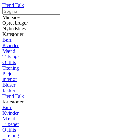
Trend Talk
Min side
Opret bruger
Nyhedsbrev
Kategorier
Børn
Kvinder
Mænd
Tilbehør
Outfits
Træning
Pleje
Interiør
Bluser
Jakker
Trend Talk
Kategorier
Børn
Kvinder
Mænd
Tilbehør
Outfits
Træning