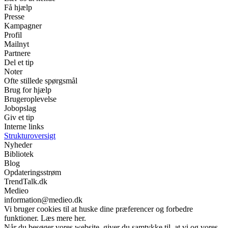
Få hjælp
Presse
Kampagner
Profil
Mailnyt
Partnere
Del et tip
Noter
Ofte stillede spørgsmål
Brug for hjælp
Brugeroplevelse
Jobopslag
Giv et tip
Interne links
Strukturoversigt
Nyheder
Bibliotek
Blog
Opdateringsstrøm
TrendTalk.dk
Medieo
information@medieo.dk
Vi bruger cookies til at huske dine præferencer og forbedre
funktioner. Læs mere her.
Når du besøger vores website, giver du samtykke til, at vi og vores