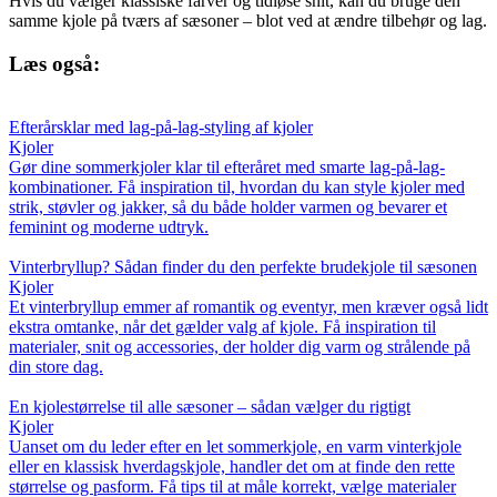
Hvis du vælger klassiske farver og tidløse snit, kan du bruge den
samme kjole på tværs af sæsoner – blot ved at ændre tilbehør og lag.
Læs også:
Efterårsklar med lag-på-lag-styling af kjoler
Kjoler
Gør dine sommerkjoler klar til efteråret med smarte lag-på-lag-
kombinationer. Få inspiration til, hvordan du kan style kjoler med
strik, støvler og jakker, så du både holder varmen og bevarer et
feminint og moderne udtryk.
Vinterbryllup? Sådan finder du den perfekte brudekjole til sæsonen
Kjoler
Et vinterbryllup emmer af romantik og eventyr, men kræver også lidt
ekstra omtanke, når det gælder valg af kjole. Få inspiration til
materialer, snit og accessories, der holder dig varm og strålende på
din store dag.
En kjolestørrelse til alle sæsoner – sådan vælger du rigtigt
Kjoler
Uanset om du leder efter en let sommerkjole, en varm vinterkjole
eller en klassisk hverdagskjole, handler det om at finde den rette
størrelse og pasform. Få tips til at måle korrekt, vælge materialer