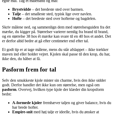
egne mål. Tag et målebånd og mål:
Brystvidde
– det bredeste sted over barmen.
Talje
– det smalleste sted, typisk lige over navlen.
Hofte
– det bredeste sted over hofterne og bagdelen.
Skriv målene ned, og sammenlign dem med størrelsesguiden fra det
mærke, du kigger på. Størrelser varierer nemlig fra brand til brand,
og en størrelse 38 hos ét mærke kan svare til en 40 hos et andet. Det
er derfor altid bedre at gå efter centimeter end efter tal.
Et godt tip er at tage målene, mens du står afslappet – ikke trækker
maven ind eller holder vejret. Kjolen skal passe til den krop, du har,
ikke den, du håber at få.
Pasform frem for tal
Selv den smukkeste kjole mister sin charme, hvis den ikke sidder
godt. Derfor handler det ikke kun om størrelse, men også om
pasform
. Overvej, hvilken type kjole der klæder din kropsform
bedst:
A-formede kjoler
fremhæver taljen og giver balance, hvis du
har brede hofter.
Empire-snit
med høj talje er ideelle, hvis du ønsker at