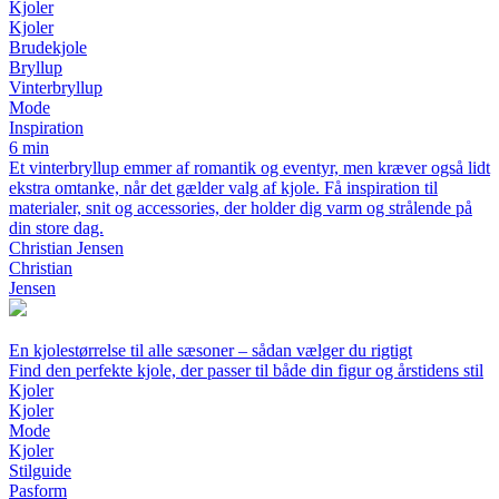
Kjoler
Kjoler
Brudekjole
Bryllup
Vinterbryllup
Mode
Inspiration
6 min
Et vinterbryllup emmer af romantik og eventyr, men kræver også lidt
ekstra omtanke, når det gælder valg af kjole. Få inspiration til
materialer, snit og accessories, der holder dig varm og strålende på
din store dag.
Christian Jensen
Christian
Jensen
En kjolestørrelse til alle sæsoner – sådan vælger du rigtigt
Find den perfekte kjole, der passer til både din figur og årstidens stil
Kjoler
Kjoler
Mode
Kjoler
Stilguide
Pasform