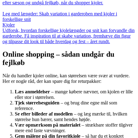
efter sæson og undgå fejlkøb, når du shopper kjoler.
Leg med længder: Skab variation i garderoben med kjoler i
forskellige snit
Kjoler
Udforsk, hvordan forskellige kjolelængder og snit kan forvandle din
garderobe. Få inspiration til at skabe variation, fremhæve din figur
og tilpasse dit look til både hverdag og fest – året rundt.
Online shopping – sådan undgår du
fejlkøb
Når du handler kjoler online, kan størrelsen være svær at vurdere.
Her er nogle råd, der kan spare dig for returpakker:
Læs anmeldelser
– mange købere nævner, om kjolen er lille
eller stor i størrelsen.
Tjek størrelsesguiden
– og brug dine egne mål som
reference.
Se efter billeder af modellen
– og læg mærke til, hvilken
størrelse hun bærer, samt hendes højde.
Vær opmærksom på materialet
– strækbare stoffer tilgiver
mere end faste vævninger.
Gem målene på din favoritkjole
– så har du et konkret