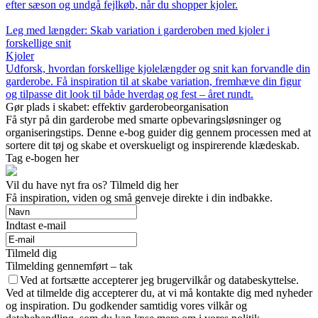
efter sæson og undgå fejlkøb, når du shopper kjoler.
Leg med længder: Skab variation i garderoben med kjoler i
forskellige snit
Kjoler
Udforsk, hvordan forskellige kjolelængder og snit kan forvandle din
garderobe. Få inspiration til at skabe variation, fremhæve din figur
og tilpasse dit look til både hverdag og fest – året rundt.
Gør plads i skabet: effektiv garderobeorganisation
Få styr på din garderobe med smarte opbevaringsløsninger og
organiseringstips. Denne e-bog guider dig gennem processen med at
sortere dit tøj og skabe et overskueligt og inspirerende klædeskab.
Tag e-bogen her
Vil du have nyt fra os? Tilmeld dig her
Få inspiration, viden og små genveje direkte i din indbakke.
Indtast e-mail
Tilmeld dig
Tilmelding gennemført – tak
Ved at fortsætte accepterer jeg brugervilkår og databeskyttelse.
Ved at tilmelde dig accepterer du, at vi må kontakte dig med nyheder
og inspiration. Du godkender samtidig vores vilkår og