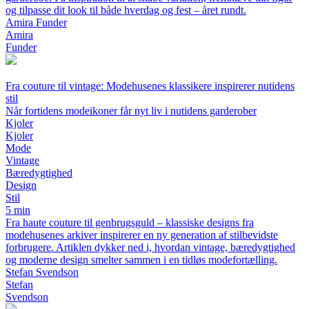
og tilpasse dit look til både hverdag og fest – året rundt.
Amira Funder
Amira
Funder
Fra couture til vintage: Modehusenes klassikere inspirerer nutidens
stil
Når fortidens modeikoner får nyt liv i nutidens garderober
Kjoler
Kjoler
Mode
Vintage
Bæredygtighed
Design
Stil
5 min
Fra haute couture til genbrugsguld – klassiske designs fra
modehusenes arkiver inspirerer en ny generation af stilbevidste
forbrugere. Artiklen dykker ned i, hvordan vintage, bæredygtighed
og moderne design smelter sammen i en tidløs modefortælling.
Stefan Svendson
Stefan
Svendson