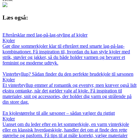
Læs også:
Efterårsklar med lag-på-lag-styling af kjoler
Kjoler
Gør dine sommerkjoler klar til efteråret med smarte lag-på-lag-
kombinationer. Få inspiration til, hvordan du kan style kjoler med
strik, støvler og jakker, så du både holder varmen og bevarer et
feminint og moderne udtryk.
Vinterbryllup? Sådan finder du den perfekte brudekjole til sæsonen
Kjoler
Et vinterbryllup emmer af romantik og eventyr, men kræver også lidt
ekstra omtanke, når det gælder valg af kjole. Få inspiration til
materialer, snit og accessories, der holder dig varm og strålende på
din store dag.
En kjolestørrelse til alle sæsoner – sådan vælger du rigtigt
Kjoler
Uanset om du leder efter en let sommerkjole, en varm vinterkjole
eller en klassisk hverdagskjole, handler det om at finde den rette
størrelse og pasform. Få tips til at måle korrekt, vælge materialer