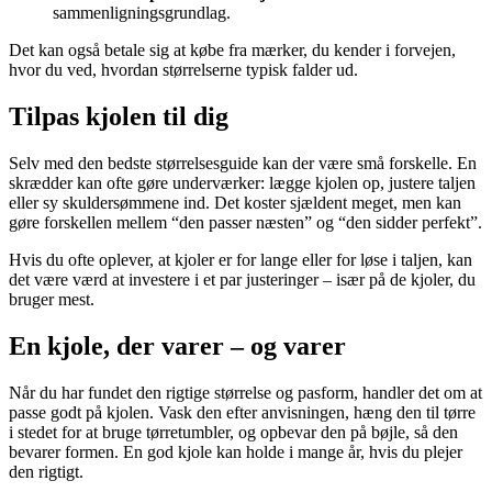
sammenligningsgrundlag.
Det kan også betale sig at købe fra mærker, du kender i forvejen,
hvor du ved, hvordan størrelserne typisk falder ud.
Tilpas kjolen til dig
Selv med den bedste størrelsesguide kan der være små forskelle. En
skrædder kan ofte gøre underværker: lægge kjolen op, justere taljen
eller sy skuldersømmene ind. Det koster sjældent meget, men kan
gøre forskellen mellem “den passer næsten” og “den sidder perfekt”.
Hvis du ofte oplever, at kjoler er for lange eller for løse i taljen, kan
det være værd at investere i et par justeringer – især på de kjoler, du
bruger mest.
En kjole, der varer – og varer
Når du har fundet den rigtige størrelse og pasform, handler det om at
passe godt på kjolen. Vask den efter anvisningen, hæng den til tørre
i stedet for at bruge tørretumbler, og opbevar den på bøjle, så den
bevarer formen. En god kjole kan holde i mange år, hvis du plejer
den rigtigt.